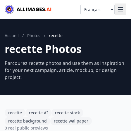
Language
Accueil
/
Photos
/
recette
recette Photos
Parcourez recette photos and use them as inspiration
for your next campaign, article, mockup, or design
project.
recette
recette AI
recette stock
recette background
recette wallpaper
0 real public previews