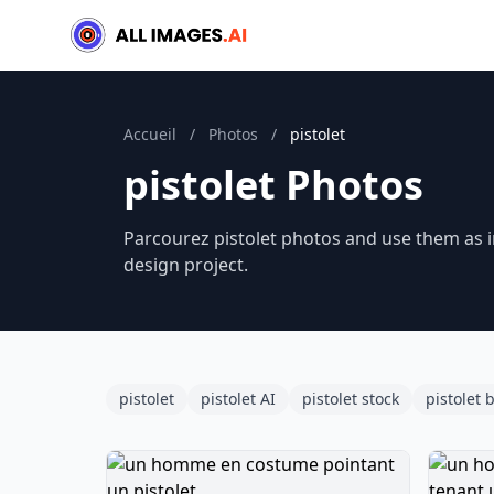
Accueil
/
Photos
/
pistolet
pistolet Photos
Parcourez pistolet photos and use them as i
design project.
pistolet
pistolet AI
pistolet stock
pistolet