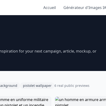
Accueil
Générateur d'Images I
nspiration for your next campaign, article, mockup, or
 background
pistolet wallpaper
6 real public previews