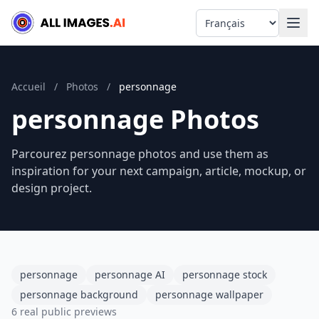
Language
Accueil
/
Photos
/
personnage
personnage Photos
Parcourez personnage photos and use them as
inspiration for your next campaign, article, mockup, or
design project.
personnage
personnage AI
personnage stock
personnage background
personnage wallpaper
6 real public previews