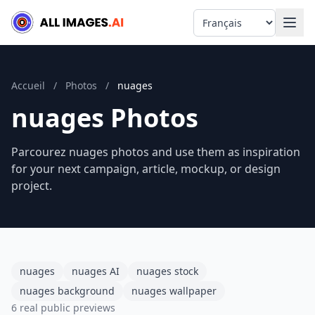
Language
Accueil
/
Photos
/
nuages
nuages Photos
Parcourez nuages photos and use them as inspiration
for your next campaign, article, mockup, or design
project.
nuages
nuages AI
nuages stock
nuages background
nuages wallpaper
6 real public previews