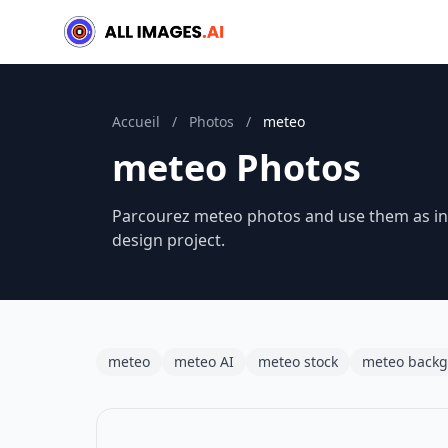
Accueil
/
Photos
/
meteo
meteo Photos
Parcourez meteo photos and use them as ins
design project.
meteo
meteo AI
meteo stock
meteo back