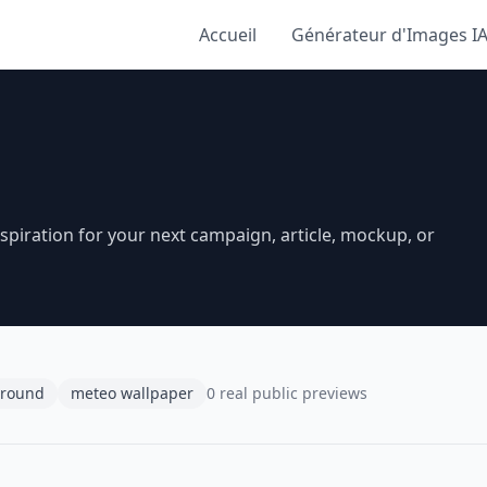
Accueil
Générateur d'Images I
piration for your next campaign, article, mockup, or
ground
meteo wallpaper
0 real public previews