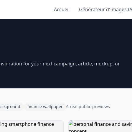
Accueil
Générateur d'Images I
spiration for your next campaign, article, mockup, or
background
finance wallpaper
6 real public previews