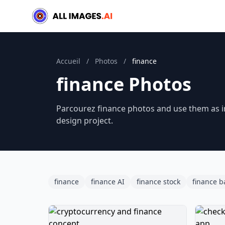
Accueil
/
Photos
/
finance
finance Photos
Parcourez finance photos and use them as in
design project.
finance
finance AI
finance stock
finance 