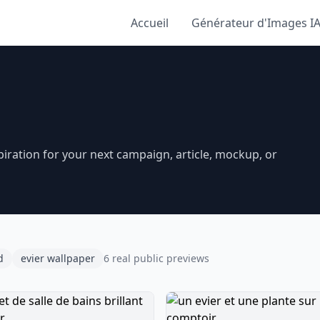
Accueil
Générateur d'Images I
iration for your next campaign, article, mockup, or
d
evier wallpaper
6 real public previews