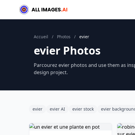
Accueil
/
Photos
/
evier
evier Photos
Parcourez evier photos and use them as insp
design project.
evier
evier AI
evier stock
evier backgroun