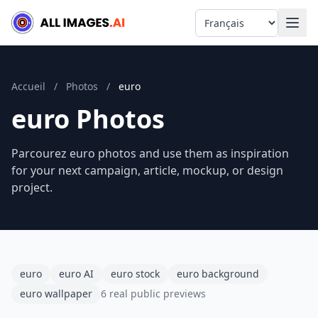
Language
Accueil
/
Photos
/
euro
euro Photos
Parcourez euro photos and use them as inspiration
for your next campaign, article, mockup, or design
project.
euro
euro AI
euro stock
euro background
euro wallpaper
6 real public previews