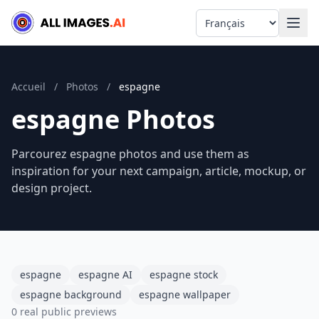
Language
Accueil
/
Photos
/
espagne
espagne Photos
Parcourez espagne photos and use them as
inspiration for your next campaign, article, mockup, or
design project.
espagne
espagne AI
espagne stock
espagne background
espagne wallpaper
0 real public previews