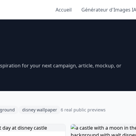
Accueil
Générateur d'Images I
piration for your next campaign, article, mockup, or
kground
disney wallpaper
6 real public previews