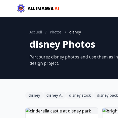
Accueil
/
Photos
/
disney
disney Photos
Parcourez disney photos and use them as ins
design project.
disney
disney AI
disney stock
disney bac