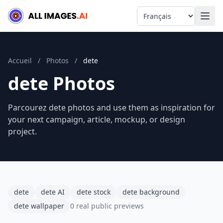
Language
Accueil
/
Photos
/
dete
dete Photos
Parcourez dete photos and use them as inspiration for
your next campaign, article, mockup, or design
project.
dete
dete AI
dete stock
dete background
dete wallpaper
0 real public previews