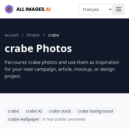
Language
Accueil
/
Photos
/
crabe
crabe Photos
Parcourez crabe photos and use them as inspiration
for your next campaign, article, mockup, or design
project.
crabe
crabe AI
crabe stock
crabe background
crabe wallpaper
6 real public previews