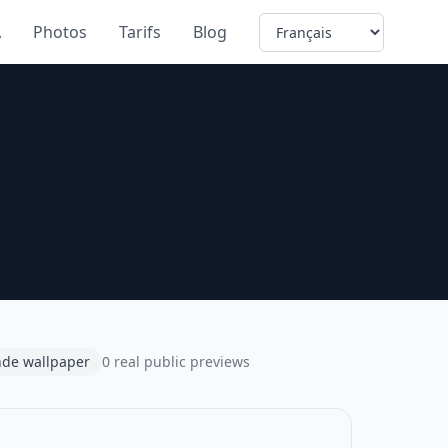
Language
A
Photos
Tarifs
Blog
de wallpaper
0 real public previews