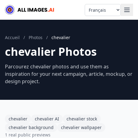
Language
Accueil
/
Photos
/
chevalier
chevalier Photos
Parcourez chevalier photos and use them as
inspiration for your next campaign, article, mockup, or
design project.
chevalier
chevalier AI
chevalier stock
chevalier background
chevalier wallpaper
1 real public previews