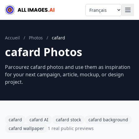
Language
Accueil
/
Photos
/
cafard
cafard Photos
Parcourez cafard photos and use them as inspiration
for your next campaign, article, mockup, or design
project.
cafard
cafard AI
cafard stock
cafard background
cafard wallpaper
1 real public previews