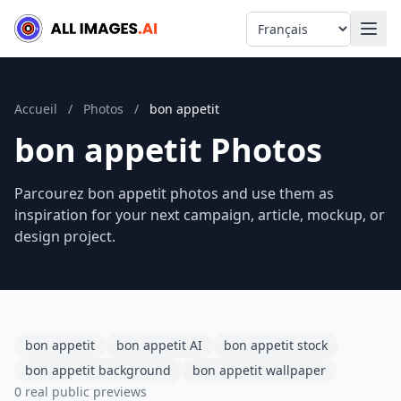
Language
Accueil
/
Photos
/
bon appetit
bon appetit Photos
Parcourez bon appetit photos and use them as
inspiration for your next campaign, article, mockup, or
design project.
bon appetit
bon appetit AI
bon appetit stock
bon appetit background
bon appetit wallpaper
0 real public previews