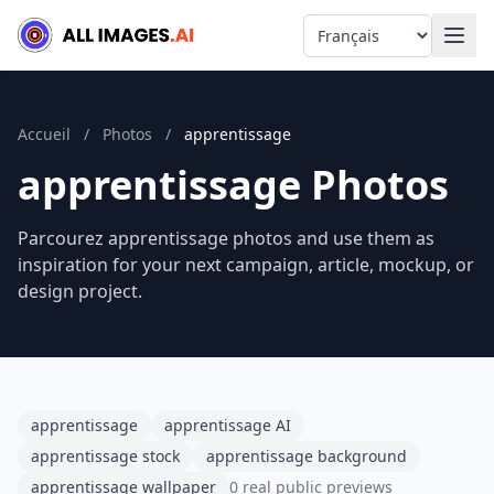
Language
Accueil
/
Photos
/
apprentissage
apprentissage Photos
Parcourez apprentissage photos and use them as
inspiration for your next campaign, article, mockup, or
design project.
apprentissage
apprentissage AI
apprentissage stock
apprentissage background
apprentissage wallpaper
0 real public previews