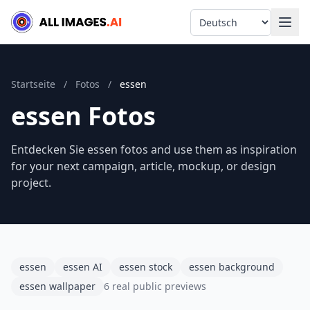
Language
Startseite
/
Fotos
/
essen
essen Fotos
Entdecken Sie essen fotos and use them as inspiration
for your next campaign, article, mockup, or design
project.
essen
essen AI
essen stock
essen background
essen wallpaper
6 real public previews