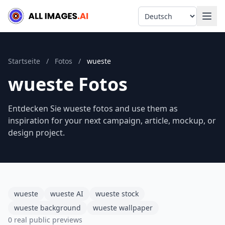
Language
Startseite
/
Fotos
/
wueste
wueste Fotos
Entdecken Sie wueste fotos and use them as
inspiration for your next campaign, article, mockup, or
design project.
wueste
wueste AI
wueste stock
wueste background
wueste wallpaper
0 real public previews