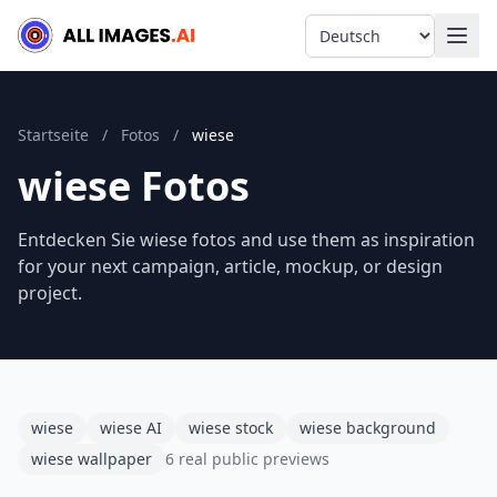
Language
Startseite
/
Fotos
/
wiese
wiese Fotos
Entdecken Sie wiese fotos and use them as inspiration
for your next campaign, article, mockup, or design
project.
wiese
wiese AI
wiese stock
wiese background
wiese wallpaper
6 real public previews