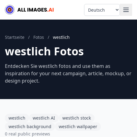
Language
Startseite
/
Fotos
/
westlich
westlich Fotos
Entdecken Sie westlich fotos and use them as
inspiration for your next campaign, article, mockup, or
design project.
westlich
westlich AI
westlich stock
westlich background
westlich wallpaper
0 real public previews