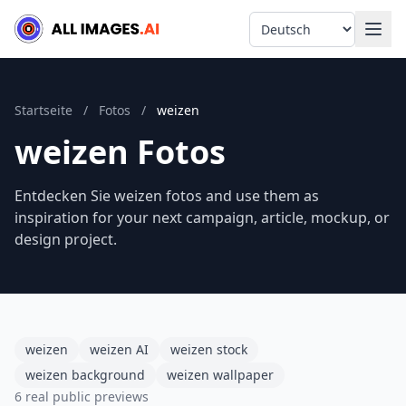
Language
Startseite
/
Fotos
/
weizen
weizen Fotos
Entdecken Sie weizen fotos and use them as
inspiration for your next campaign, article, mockup, or
design project.
weizen
weizen AI
weizen stock
weizen background
weizen wallpaper
6 real public previews