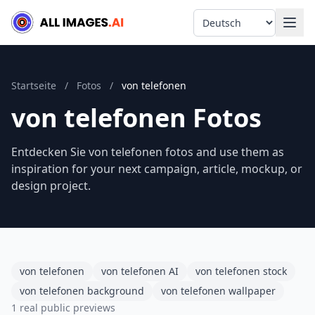
Language
Startseite
/
Fotos
/
von telefonen
von telefonen Fotos
Entdecken Sie von telefonen fotos and use them as
inspiration for your next campaign, article, mockup, or
design project.
von telefonen
von telefonen AI
von telefonen stock
von telefonen background
von telefonen wallpaper
1 real public previews