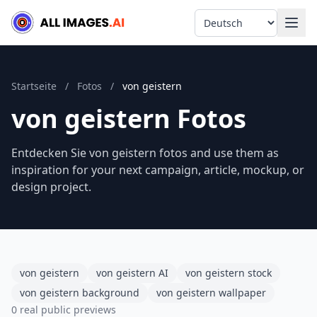
Language
Startseite
/
Fotos
/
von geistern
von geistern Fotos
Entdecken Sie von geistern fotos and use them as
inspiration for your next campaign, article, mockup, or
design project.
von geistern
von geistern AI
von geistern stock
von geistern background
von geistern wallpaper
0 real public previews