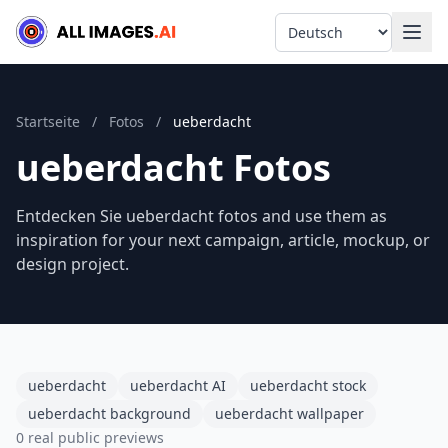
Language
Startseite
/
Fotos
/
ueberdacht
ueberdacht Fotos
Entdecken Sie ueberdacht fotos and use them as
inspiration for your next campaign, article, mockup, or
design project.
ueberdacht
ueberdacht AI
ueberdacht stock
ueberdacht background
ueberdacht wallpaper
0 real public previews