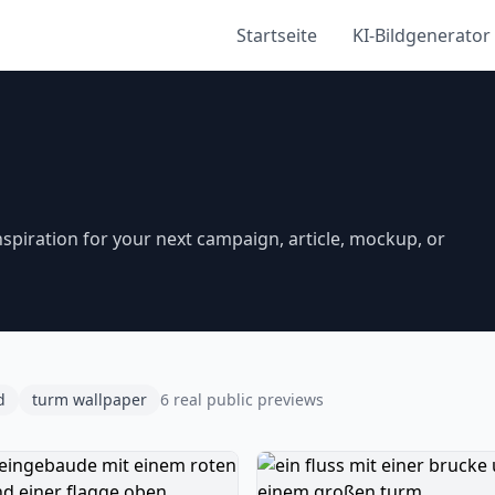
Startseite
KI-Bildgenerator
spiration for your next campaign, article, mockup, or
d
turm wallpaper
6 real public previews