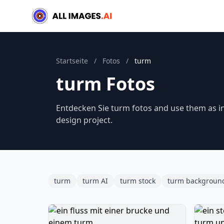
Startseite
/
Fotos
/
turm
turm Fotos
Entdecken Sie turm fotos and use them as in
design project.
turm
turm AI
turm stock
turm backgroun