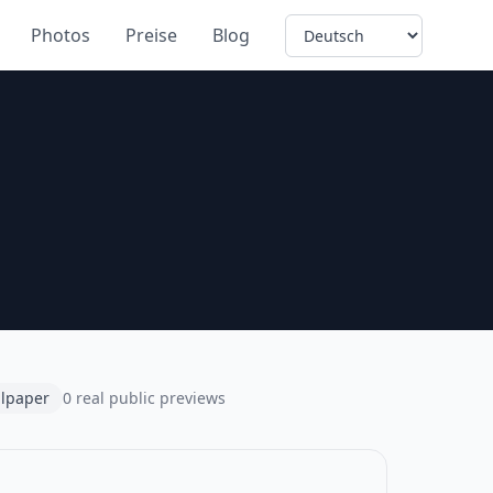
Language
Photos
Preise
Blog
llpaper
0 real public previews