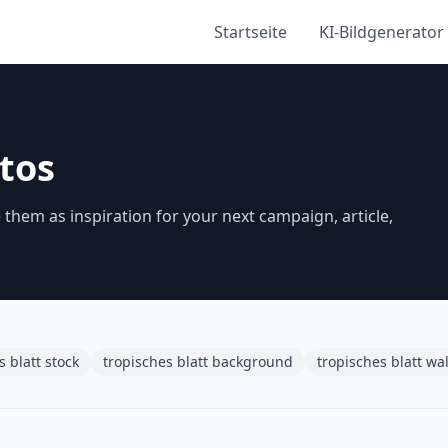
Startseite
KI-Bildgenerator
otos
 them as inspiration for your next campaign, article,
s blatt stock
tropisches blatt background
tropisches blatt wa