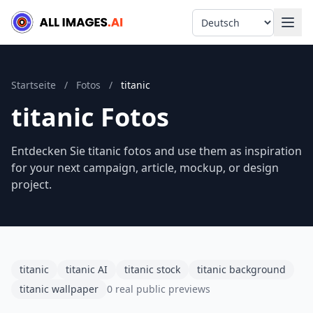
Language
Startseite
/
Fotos
/
titanic
titanic Fotos
Entdecken Sie titanic fotos and use them as inspiration
for your next campaign, article, mockup, or design
project.
titanic
titanic AI
titanic stock
titanic background
titanic wallpaper
0 real public previews