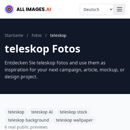
Language
Startseite
/
Fotos
/
teleskop
teleskop Fotos
Entdecken Sie teleskop fotos and use them as
inspiration for your next campaign, article, mockup, or
design project.
teleskop
teleskop AI
teleskop stock
teleskop background
teleskop wallpaper
6 real public previews