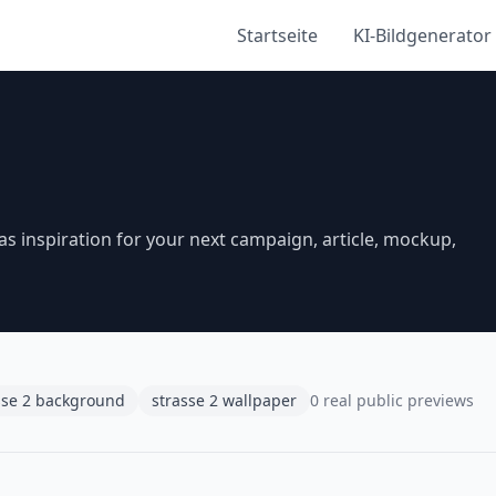
Startseite
KI-Bildgenerator
s inspiration for your next campaign, article, mockup,
sse 2 background
strasse 2 wallpaper
0 real public previews