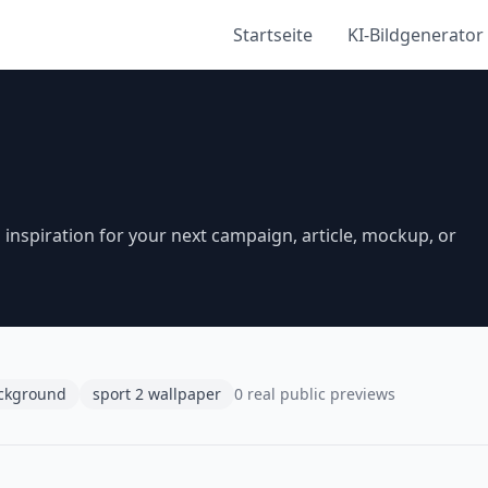
Startseite
KI-Bildgenerator
inspiration for your next campaign, article, mockup, or
ackground
sport 2 wallpaper
0 real public previews