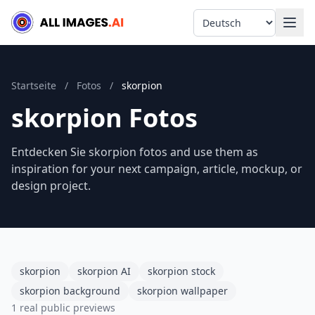
Language
Startseite
/
Fotos
/
skorpion
skorpion Fotos
Entdecken Sie skorpion fotos and use them as
inspiration for your next campaign, article, mockup, or
design project.
skorpion
skorpion AI
skorpion stock
skorpion background
skorpion wallpaper
1 real public previews