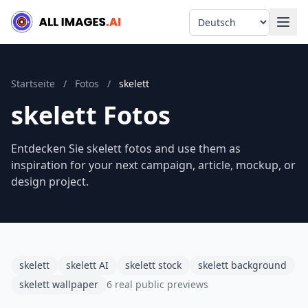
Language
Startseite
/
Fotos
/
skelett
skelett Fotos
Entdecken Sie skelett fotos and use them as
inspiration for your next campaign, article, mockup, or
design project.
skelett
skelett AI
skelett stock
skelett background
skelett wallpaper
6 real public previews