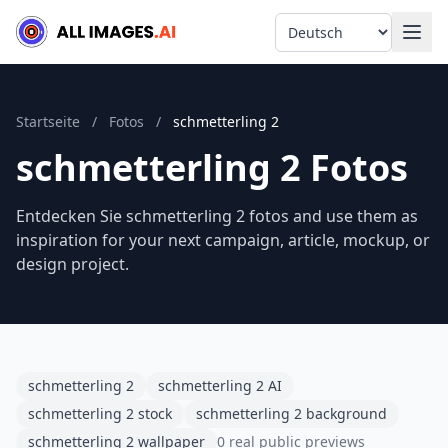
Language
Startseite
/
Fotos
/
schmetterling 2
schmetterling 2 Fotos
Entdecken Sie schmetterling 2 fotos and use them as
inspiration for your next campaign, article, mockup, or
design project.
schmetterling 2
schmetterling 2 AI
schmetterling 2 stock
schmetterling 2 background
schmetterling 2 wallpaper
0 real public previews