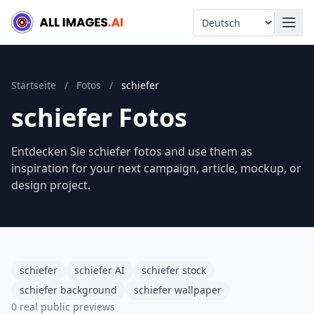
Language
Startseite
/
Fotos
/
schiefer
schiefer Fotos
Entdecken Sie schiefer fotos and use them as
inspiration for your next campaign, article, mockup, or
design project.
schiefer
schiefer AI
schiefer stock
schiefer background
schiefer wallpaper
0 real public previews