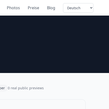
Language
Photos
Preise
Blog
per
0 real public previews