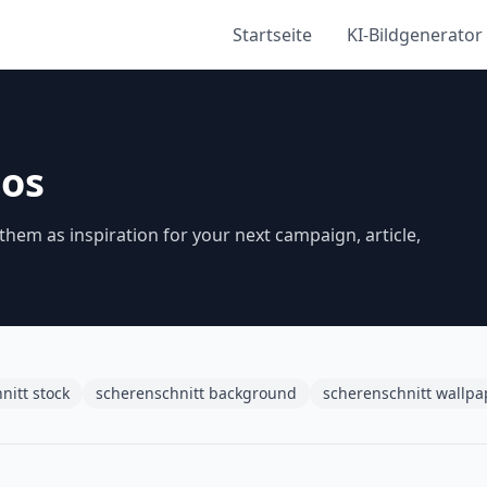
Startseite
KI-Bildgenerator
tos
hem as inspiration for your next campaign, article,
nitt stock
scherenschnitt background
scherenschnitt wallpa