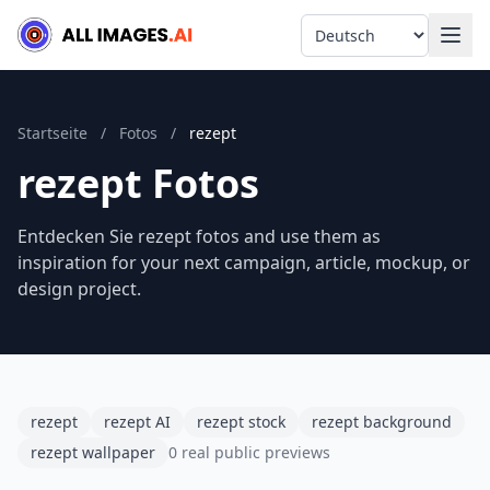
Language
Startseite
/
Fotos
/
rezept
rezept Fotos
Entdecken Sie rezept fotos and use them as
inspiration for your next campaign, article, mockup, or
design project.
rezept
rezept AI
rezept stock
rezept background
rezept wallpaper
0 real public previews