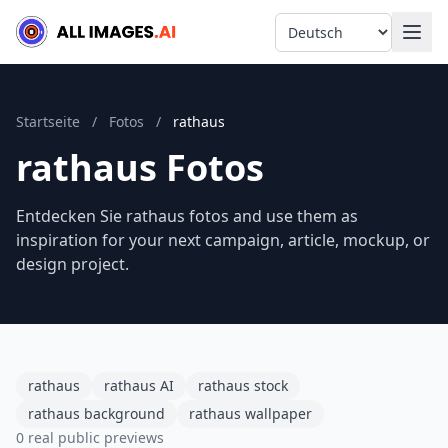
Language
Startseite
/
Fotos
/
rathaus
rathaus Fotos
Entdecken Sie rathaus fotos and use them as
inspiration for your next campaign, article, mockup, or
design project.
rathaus
rathaus AI
rathaus stock
rathaus background
rathaus wallpaper
0 real public previews