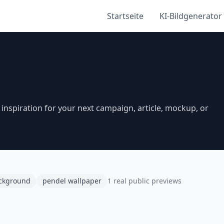
Startseite
KI-Bildgenerator
inspiration for your next campaign, article, mockup, or
ckground
pendel wallpaper
1 real public previews