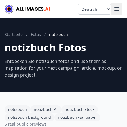
Language
Startseite
/
Fotos
/
notizbuch
notizbuch Fotos
Entdecken Sie notizbuch fotos and use them as
inspiration for your next campaign, article, mockup, or
design project.
notizbuch
notizbuch AI
notizbuch stock
notizbuch background
notizbuch wallpaper
6 real public previews