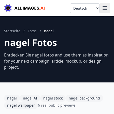
Language
Startseite
/
Fotos
/
nagel
nagel Fotos
Entdecken Sie nagel fotos and use them as inspiration
for your next campaign, article, mockup, or design
project.
nagel
nagel AI
nagel stock
nagel background
nagel wallpaper
6 real public previews