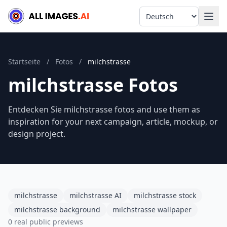
Language
Startseite
/
Fotos
/
milchstrasse
milchstrasse Fotos
Entdecken Sie milchstrasse fotos and use them as
inspiration for your next campaign, article, mockup, or
design project.
milchstrasse
milchstrasse AI
milchstrasse stock
milchstrasse background
milchstrasse wallpaper
0 real public previews