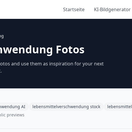
Startseite
KI-Bildgenerator
ng
chwendung Fotos
tos and use them as inspiration for your next
.
chwendung AI
lebensmittelverschwendung stock
lebensmitt
blic previews