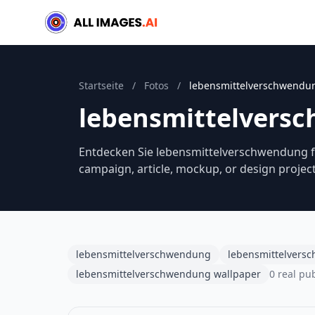
Startseite
/
Fotos
/
lebensmittelverschwendu
lebensmittelvers
Entdecken Sie lebensmittelverschwendung fo
campaign, article, mockup, or design project
lebensmittelverschwendung
lebensmittelvers
lebensmittelverschwendung wallpaper
0 real pu