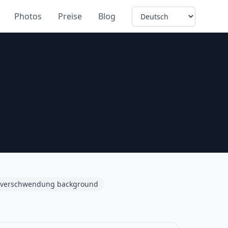
Language
Photos
Preise
Blog
elverschwendung background