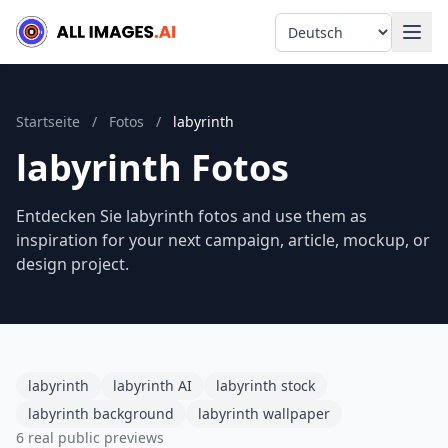
Language
Startseite
/
Fotos
/
labyrinth
labyrinth Fotos
Entdecken Sie labyrinth fotos and use them as
inspiration for your next campaign, article, mockup, or
design project.
labyrinth
labyrinth AI
labyrinth stock
labyrinth background
labyrinth wallpaper
6 real public previews