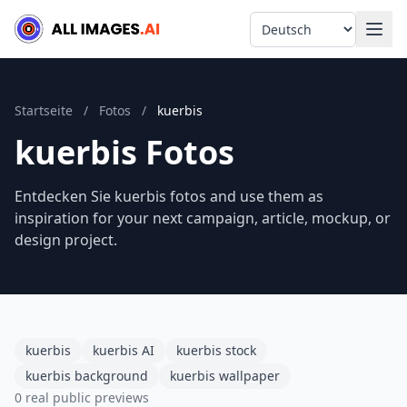
Language
Startseite
/
Fotos
/
kuerbis
kuerbis Fotos
Entdecken Sie kuerbis fotos and use them as
inspiration for your next campaign, article, mockup, or
design project.
kuerbis
kuerbis AI
kuerbis stock
kuerbis background
kuerbis wallpaper
0 real public previews