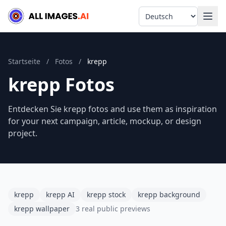
Language
Startseite
/
Fotos
/
krepp
krepp Fotos
Entdecken Sie krepp fotos and use them as inspiration
for your next campaign, article, mockup, or design
project.
krepp
krepp AI
krepp stock
krepp background
krepp wallpaper
3 real public previews