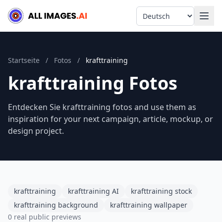
Language
Startseite
/
Fotos
/
krafttraining
krafttraining Fotos
Entdecken Sie krafttraining fotos and use them as
inspiration for your next campaign, article, mockup, or
design project.
krafttraining
krafttraining AI
krafttraining stock
krafttraining background
krafttraining wallpaper
0 real public previews