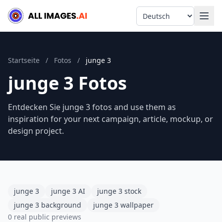
Language
Startseite
/
Fotos
/
junge 3
junge 3 Fotos
Entdecken Sie junge 3 fotos and use them as
inspiration for your next campaign, article, mockup, or
design project.
junge 3
junge 3 AI
junge 3 stock
junge 3 background
junge 3 wallpaper
0 real public previews