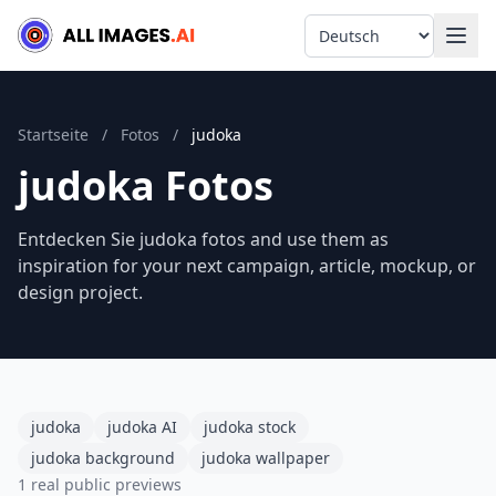
Language
Startseite
/
Fotos
/
judoka
judoka Fotos
Entdecken Sie judoka fotos and use them as
inspiration for your next campaign, article, mockup, or
design project.
judoka
judoka AI
judoka stock
judoka background
judoka wallpaper
1 real public previews