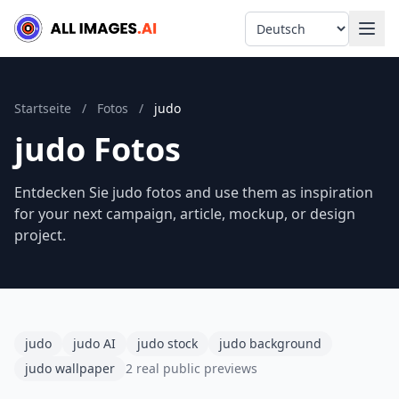
Language
Startseite
/
Fotos
/
judo
judo Fotos
Entdecken Sie judo fotos and use them as inspiration
for your next campaign, article, mockup, or design
project.
judo
judo AI
judo stock
judo background
judo wallpaper
2 real public previews